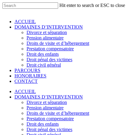
Skip
Hit enter to search or ESC to close
to
Close
main
Search
content
Menu
ACCUEIL
DOMAINES D’INTERVENTION
Divorce et séparation
Pension alimentaire
Droits de visite et d’hébergement
Prestation compensatoire
Droit des enfants
Droit pénal des victimes
Droit civil général
PARCOURS
HONORAIRES
CONTACT
ACCUEIL
DOMAINES D’INTERVENTION
Divorce et séparation
Pension alimentaire
Droits de visite et d’hébergement
Prestation compensatoire
Droit des enfants
Droit pénal des victimes
Droit civil général