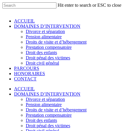
Skip
Hit enter to search or ESC to close
to
Close
main
Search
content
Menu
ACCUEIL
DOMAINES D’INTERVENTION
Divorce et séparation
Pension alimentaire
Droits de visite et d’hébergement
Prestation compensatoire
Droit des enfants
Droit pénal des victimes
Droit civil général
PARCOURS
HONORAIRES
CONTACT
ACCUEIL
DOMAINES D’INTERVENTION
Divorce et séparation
Pension alimentaire
Droits de visite et d’hébergement
Prestation compensatoire
Droit des enfants
Droit pénal des victimes
Droit civil général