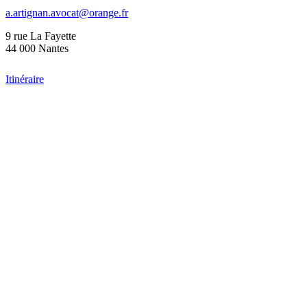
a.artignan.avocat@orange.fr
9 rue La Fayette
44 000 Nantes
Itinéraire