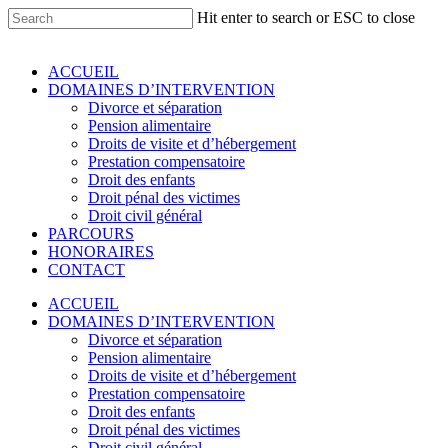
Skip
Hit enter to search or ESC to close
to
Close
main
Search
content
Menu
ACCUEIL
DOMAINES D’INTERVENTION
Divorce et séparation
Pension alimentaire
Droits de visite et d’hébergement
Prestation compensatoire
Droit des enfants
Droit pénal des victimes
Droit civil général
PARCOURS
HONORAIRES
CONTACT
ACCUEIL
DOMAINES D’INTERVENTION
Divorce et séparation
Pension alimentaire
Droits de visite et d’hébergement
Prestation compensatoire
Droit des enfants
Droit pénal des victimes
Droit civil général